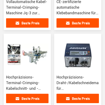
Vollautomatische Kabel-
CE-zertifizierte
Terminal-Crimping-
automatische
Maschine Jq-3 zur
Klebebandmaschine für
Hochtemperaturbeständigkeit
glattes und präzises
Beste Preis
Beste Preis
Kleben
Hochpräzisions-
Hochpräzisions-
Terminal-Crimping-
Draht-/Kabelschneidemasch
Kabelschnitt- und -
für
Strippemaschine mit
Kundenanforderungen
Beste Preis
Beste Preis
individueller Anforderung