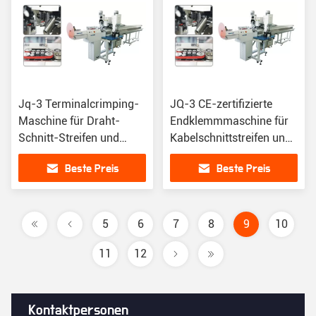
Jq-3 Terminalcrimping-
JQ-3 CE-zertifizierte
Maschine für Draht-
Endklemmmaschine für
Schnitt-Streifen und
Kabelschnittstreifen und
Crimping in Englisch /
-klemmmaschinen
Beste Preis
Beste Preis
Chinesisch
5
6
7
8
9
10
11
12
Kontaktpersonen