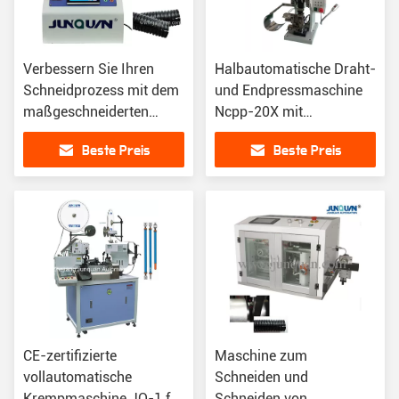
Verbessern Sie Ihren
Halbautomatische Draht-
Schneidprozess mit dem
und Endpressmaschine
maßgeschneiderten
Ncpp-20X mit
Wellrohrschneidsystem
automatischer Größe
Beste Preis
Beste Preis
ZDQG-6800
CE-zertifizierte
Maschine zum
vollautomatische
Schneiden und
Krempmaschine JQ-1 für
Schneiden von