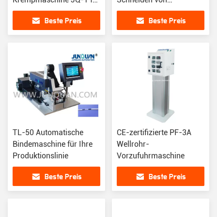
kundenspezifisches
Wellrohren mit
Beste Preis
Beste Preis
Krempeln
fortgeschrittener
Technologie ZDQG-6600
TL-50 Automatische
CE-zertifizierte PF-3A
Bindemaschine für Ihre
Wellrohr-
Produktionslinie
Vorzufuhrmaschine
Beste Preis
Beste Preis