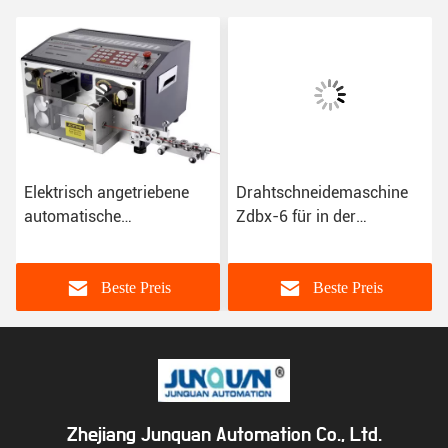
Elektrisch angetriebene
Drahtschneidemaschine
e
automatische
Zdbx-6 für in der
n
Kabelschneidemaschine
Systemsprache Englisch /
für AWG 10-28
Chinesisch
Beste Preis
Beste Preis
Zhejiang Junquan Automation Co., Ltd.