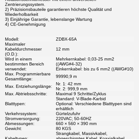
Zentrierungssystem.
2) Präzisionsbauteile garantieren höchste Qualität und
Wiederholbarkeit
3) Einjährige Garantie, lebenslange Wartung
4) CE-Genehmigung
Modell:
ZDBX-65A
Maximaler
Kabeldurchmesser
12 mm
(O.D.):
Wird in einem
Mehrkernkabel: 0,03-25 mm2
bestimmten Bereich
((AWG#4-32)
verwendet:
Einkernkabel: bis zu 6 mm2 ((AWG#10)
Max. Programmierbare
99990,9 m
Gesamtlänge:
Nr. 1: 42 mm
Max. Entziehungslänge:
Nr. 2: 999,9 mm
Max. Abtriebsschritte:
Maximal 9 Schritte/Zyklus
Standard: V-Blade-Karbid
Blatttypen:
Optional: Verschiedene Blatttypen sind
erhältlich
Verkehrssystem:
Gürtelzufuhr
Stromversorgung:
220VAC; 50-60HZ
Abmessungen:
660 × 560 × 390 mm
Gewicht:
80 KGS
Strangkabel, Massivkabel,
Kabeltypen:
abgeschirmtes Kabel, Koaxialkabel,