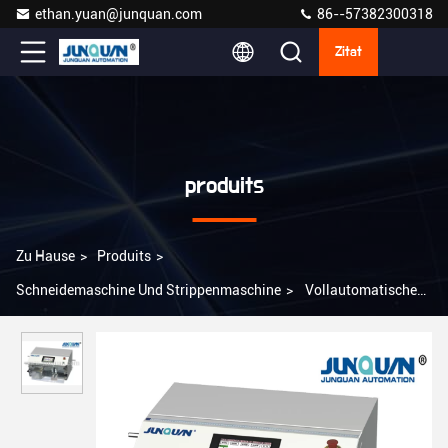
ethan.yuan@junquan.com
86--57382300318
Zitat
produits
Zu Hause
>
Produits
>
Schneidemaschine Und Strippenmaschine
>
Vollautomatische
Koaxikabel-Schneidemaschine ZDBX-65A mit CE-Zertifikation