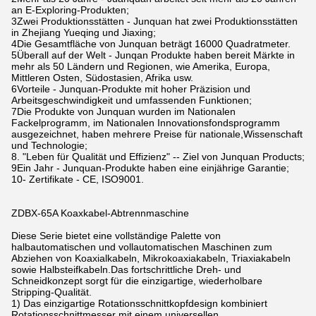
an E-Exploring-Produkten;
3Zwei Produktionsstätten - Junquan hat zwei Produktionsstätten
in Zhejiang Yueqing und Jiaxing;
4Die Gesamtfläche von Junquan beträgt 16000 Quadratmeter.
5Überall auf der Welt - Junqan Produkte haben bereit Märkte in
mehr als 50 Ländern und Regionen, wie Amerika, Europa,
Mittleren Osten, Südostasien, Afrika usw.
6Vorteile - Junquan-Produkte mit hoher Präzision und
Arbeitsgeschwindigkeit und umfassenden Funktionen;
7Die Produkte von Junquan wurden im Nationalen
Fackelprogramm, im Nationalen Innovationsfondsprogramm
ausgezeichnet, haben mehrere Preise für nationale,Wissenschaft
und Technologie;
8. "Leben für Qualität und Effizienz" -- Ziel von Junquan Products;
9Ein Jahr - Junquan-Produkte haben eine einjährige Garantie;
10- Zertifikate - CE, ISO9001.
ZDBX-65A Koaxkabel-Abtrennmaschine
Diese Serie bietet eine vollständige Palette von
halbautomatischen und vollautomatischen Maschinen zum
Abziehen von Koaxialkabeln, Mikrokoaxiakabeln, Triaxiakabeln
sowie Halbsteifkabeln.Das fortschrittliche Dreh- und
Schneidkonzept sorgt für die einzigartige, wiederholbare
Stripping-Qualität.
1) Das einzigartige Rotationsschnittkopfdesign kombiniert
Rotationsschnittmesser mit einem universellen