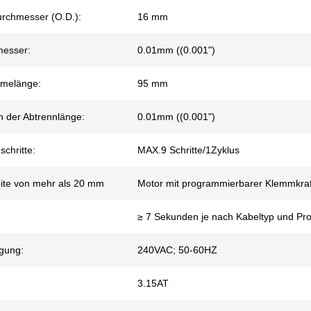
rchmesser (O.D.):
16 mm
messer:
0.01mm ((0.001")
hmelänge:
95 mm
n der Abtrennlänge:
0.01mm ((0.001")
chritte:
MAX.9 Schritte/1Zyklus
eite von mehr als 20 mm
Motor mit programmierbarer Klemmkraf
≥ 7 Sekunden je nach Kabeltyp und P
gung:
240VAC; 50-60HZ
3.15AT