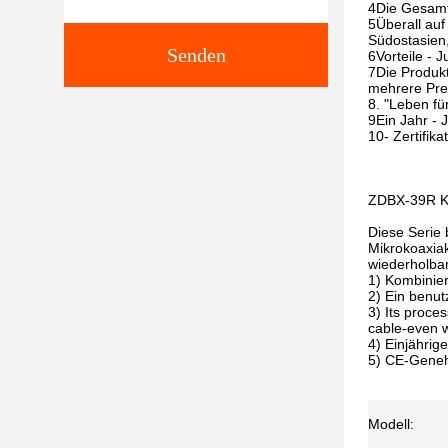
4Die Gesamt
5Überall auf
Südostasien,
Senden
6Vorteile - 
7Die Produk
mehrere Prei
8. "Leben fü
9Ein Jahr - 
10- Zertifik
ZDBX-39R K
Diese Serie 
Mikrokoaxiak
wiederholbar
1) Kombinier
2) Ein benut
3) Its proce
cable-even wi
4) Einjährig
5) CE-Gene
Modell: