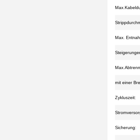
Max.Kabeldu
Strippdurch
Max. Entna
Steigerunge
Max.Abtrenns
mit einer Br
Zykluszeit:
Stromversor
Sicherung: