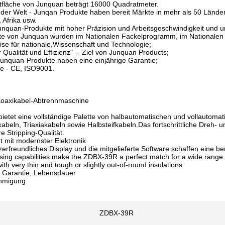
fläche von Junquan beträgt 16000 Quadratmeter.
 der Welt - Junqan Produkte haben bereit Märkte in mehr als 50 Lände
 Afrika usw.
Junquan-Produkte mit hoher Präzision und Arbeitsgeschwindigkeit und
te von Junquan wurden im Nationalen Fackelprogramm, im Nationalen
se für nationale,Wissenschaft und Technologie;
r Qualität und Effizienz" -- Ziel von Junquan Products;
Junquan-Produkte haben eine einjährige Garantie;
ate - CE, ISO9001.
oaxikabel-Abtrennmaschine
bietet eine vollständige Palette von halbautomatischen und vollautom
abeln, Triaxiakabeln sowie Halbsteifkabeln.Das fortschrittliche Dreh- u
e Stripping-Qualität.
t mit modernster Elektronik
zerfreundliches Display und die mitgelieferte Software schaffen eine ben
ssing capabilities make the ZDBX-39R a perfect match for a wide range 
th very thin and tough or slightly out-of-round insulations
e Garantie, Lebensdauer
hmigung
ZDBX-39R