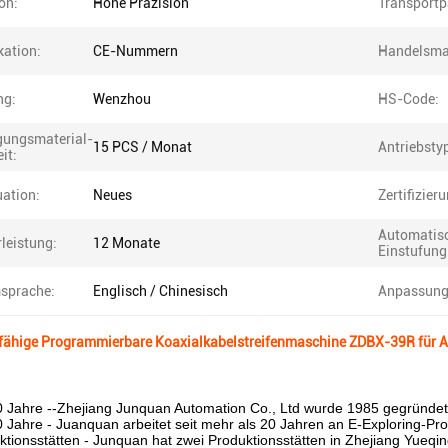
on:
Hohe Präzision
Transportp
kation:
CE-Nummern
Handelsma
ng:
Wenzhou
HS-Code:
gungsmaterial-
15 PCS / Monat
Antriebsty
it:
uation:
Neues
Zertifizier
Automatis
leistung:
12 Monate
Einstufung
sprache:
Englisch / Chinesisch
Anpassung
ähige Programmierbare Koaxialkabelstreifenmaschine ZDBX-39R für 
0 Jahre --Zhejiang Junquan Automation Co., Ltd wurde 1985 gegründet
 Jahre - Juanquan arbeitet seit mehr als 20 Jahren an E-Exploring-Pr
tionsstätten - Junquan hat zwei Produktionsstätten in Zhejiang Yueqin