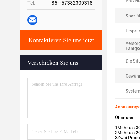
Präzisi
Tel.:
86--57382300318
Spezifi
Urspru
Kontaktieren Sie uns jetzt
Versor
Fähigke
Die Sit
Verschicken Sie uns
Gewähr
System
Anpassungsf
Über uns:
1Mehr als 3
2Mehr als 20
3Zwei Produk