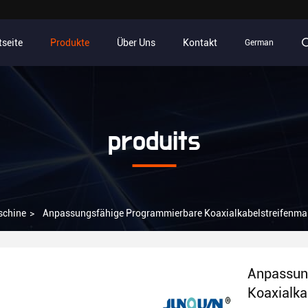
tseite
Produkte
Über Uns
Kontakt
German
produits
schine
>
Anpassungsfähige Programmierbare Koaxialkabelstreifenma
Anpassun
Koaxialka