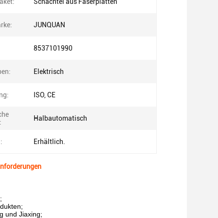
aket:
Schachtel aus Faserplatten
rke:
JUNQUAN
8537101990
pen:
Elektrisch
ung:
ISO, CE
che
Halbautomatisch
:
:
Erhältlich.
Anforderungen
;
odukten;
g und Jiaxing;