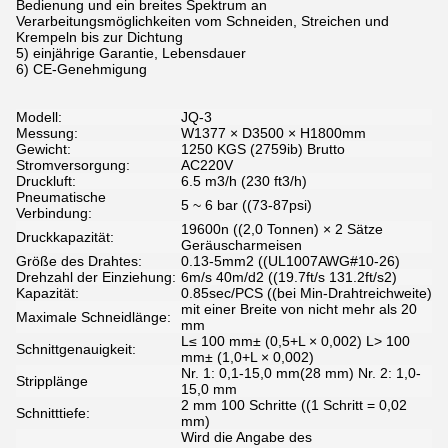
Bedienung und ein breites Spektrum an
Verarbeitungsmöglichkeiten vom Schneiden, Streichen und
Krempeln bis zur Dichtung
5) einjährige Garantie, Lebensdauer
6) CE-Genehmigung
Modell:
JQ-3
Messung:
W1377 × D3500 × H1800mm
Gewicht:
1250 KGS (2759ib) Brutto
Stromversorgung:
AC220V
Druckluft:
6.5 m3/h (230 ft3/h)
Pneumatische
5 ~ 6 bar ((73-87psi)
Verbindung:
19600n ((2,0 Tonnen) × 2 Sätze
Druckkapazität:
Geräuscharmeisen
Größe des Drahtes:
0.13-5mm2 ((UL1007AWG#10-26)
Drehzahl der Einziehung:
6m/s 40m/d2 ((19.7ft/s 131.2ft/s2)
Kapazität:
0.85sec/PCS ((bei Min-Drahtreichweite)
mit einer Breite von nicht mehr als 20
Maximale Schneidlänge:
mm
L≤ 100 mm± (0,5+L × 0,002) L> 100
Schnittgenauigkeit:
mm± (1,0+L × 0,002)
Nr. 1: 0,1-15,0 mm(28 mm) Nr. 2: 1,0-
Stripplänge
15,0 mm
2 mm 100 Schritte ((1 Schritt = 0,02
Schnitttiefe:
mm)
Wird die Angabe des