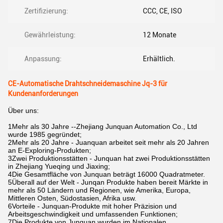
Zertifizierung:
CCC, CE, ISO
Gewährleistung:
12 Monate
Anpassung:
Erhältlich.
CE-Automatische Drahtschneidemaschine Jq-3 für
Kundenanforderungen
Über uns:
1Mehr als 30 Jahre --Zhejiang Junquan Automation Co., Ltd
wurde 1985 gegründet;
2Mehr als 20 Jahre - Juanquan arbeitet seit mehr als 20 Jahren
an E-Exploring-Produkten;
3Zwei Produktionsstätten - Junquan hat zwei Produktionsstätten
in Zhejiang Yueqing und Jiaxing;
4Die Gesamtfläche von Junquan beträgt 16000 Quadratmeter.
5Überall auf der Welt - Junqan Produkte haben bereit Märkte in
mehr als 50 Ländern und Regionen, wie Amerika, Europa,
Mittleren Osten, Südostasien, Afrika usw.
6Vorteile - Junquan-Produkte mit hoher Präzision und
Arbeitsgeschwindigkeit und umfassenden Funktionen;
7Die Produkte von Junquan wurden im Nationalen