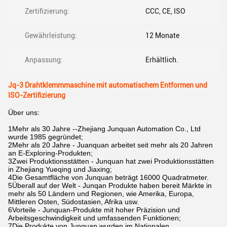
Zertifizierung:
CCC, CE, ISO
Gewährleistung:
12 Monate
Anpassung:
Erhältlich.
Jq-3 Drahtklemmmaschine mit automatischem Entformen und
ISO-Zertifizierung
Über uns:
1Mehr als 30 Jahre --Zhejiang Junquan Automation Co., Ltd
wurde 1985 gegründet;
2Mehr als 20 Jahre - Juanquan arbeitet seit mehr als 20 Jahren
an E-Exploring-Produkten;
3Zwei Produktionsstätten - Junquan hat zwei Produktionsstätten
in Zhejiang Yueqing und Jiaxing;
4Die Gesamtfläche von Junquan beträgt 16000 Quadratmeter.
5Überall auf der Welt - Junqan Produkte haben bereit Märkte in
mehr als 50 Ländern und Regionen, wie Amerika, Europa,
Mittleren Osten, Südostasien, Afrika usw.
6Vorteile - Junquan-Produkte mit hoher Präzision und
Arbeitsgeschwindigkeit und umfassenden Funktionen;
7Die Produkte von Junquan wurden im Nationalen