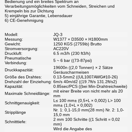
Bedienung und ein breites Spektrum an
Verarbeitungsmöglichkeiten vom Schneiden, Streichen und
Krempeln bis zur Dichtung
5) einjährige Garantie, Lebensdauer
6) CE-Genehmigung
Modell:
JQ-3
Messung:
W1377 × D3500 × H1800mm
Gewicht:
1250 KGS (2759ib) Brutto
Stromversorgung:
AC220V
Druckluft:
6.5 m3/h (230 ft3/h)
Pneumatische
5 ~ 6 bar ((73-87psi)
Verbindung:
19600n ((2,0 Tonnen) × 2 Sätze
Druckkapazität:
Geräuscharmeisen
Größe des Drahtes:
0.13-5mm2 ((UL1007AWG#10-26)
Drehzahl der Einziehung:
6m/s 40m/d2 ((19.7ft/s 131.2ft/s2)
Kapazität:
0.85sec/PCS ((bei Min-Drahtreichweite)
mit einer Breite von nicht mehr als 20
Maximale Schneidlänge:
mm
L≤ 100 mm± (0,5+L × 0,002) L> 100
Schnittgenauigkeit:
mm± (1,0+L × 0,002)
Nr. 1: 0,1-15,0 mm(28 mm) Nr. 2: 1,0-
Stripplänge
15,0 mm
2 mm 100 Schritte ((1 Schritt = 0,02
Schnitttiefe:
mm)
Wird die Angabe des