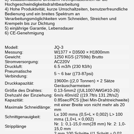
Hochgeschwindigkeitsdrahtbearbeitung
4) Hohe Produktivität, kurze Umschaltzeiten, benutzerfreundliche
Bedienung und ein breites Spektrum an
Verarbeitungsmöglichkeiten vom Schneiden, Streichen und
Krempeln bis zur Dichtung
5) einjährige Garantie, Lebensdauer
6) CE-Genehmigung
Modell:
JQ-3
Messung:
W1377 × D3500 × H1800mm
Gewicht:
1250 KGS (2759ib) Brutto
Stromversorgung:
AC220V
Druckluft:
6.5 m3/h (230 ft3/h)
Pneumatische
5 ~ 6 bar ((73-87psi)
Verbindung:
19600n ((2,0 Tonnen) × 2 Sätze
Druckkapazität:
Geräuscharmeisen
Größe des Drahtes:
0.13-5mm2 ((UL1007AWG#10-26)
Drehzahl der Einziehung:
6m/s 40m/d2 ((19.7ft/s 131.2ft/s2)
Kapazität:
0.85sec/PCS ((bei Min-Drahtreichweite)
mit einer Breite von nicht mehr als 20
Maximale Schneidlänge:
mm
L≤ 100 mm± (0,5+L × 0,002) L> 100
Schnittgenauigkeit:
mm± (1,0+L × 0,002)
Nr. 1: 0,1-15,0 mm(28 mm) Nr. 2: 1,0-
Stripplänge
15,0 mm
2 mm 100 Schritte ((1 Schritt = 0,02