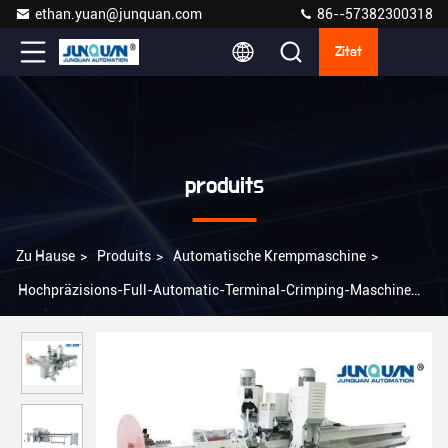
ethan.yuan@junquan.com
86--57382300318
Zitat
produits
Zu Hause
>
Produits
>
Automatische Krempmaschine
>
Hochpräzisions-Full-Automatic-Terminal-Crimping-Maschine
JQ-3 hohe Produktionskapazität