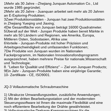
1Mehr als 30 Jahre --Zhejiang Junquan Automation Co., Ltd
wurde 1985 gegründet;
2Mehr als 20 Jahre - Juanquan arbeitet seit mehr als 20 Jahren
an E-Exploring-Produkten;
3Zwei Produktionsstätten - Junquan hat zwei Produktionsstätten
in Zhejiang Yueqing und Jiaxing;
4Die Gesamtfläche von Junquan beträgt 16000 Quadratmeter.
5Überall auf der Welt - Junqan Produkte haben bereit Märkte in
mehr als 50 Ländern und Regionen, wie Amerika, Europa,
Mittleren Osten, Südostasien, Afrika usw.
6Vorteile - Junquan-Produkte mit hoher Präzision und
Arbeitsgeschwindigkeit und umfassenden Funktionen;
7Die Produkte von Junquan wurden im Nationalen
Fackelprogramm, im Nationalen Innovationsfondsprogramm
ausgezeichnet, haben mehrere Preise für nationale,Wissenschaft
und Technologie;
8. "Leben für Qualität und Effizienz" -- Ziel von Junquan Products;
9Ein Jahr - Junquan-Produkte haben eine einjährige Garantie;
10- Zertifikate - CE, ISO9001.
JQ-3 Vollautomatische Schraubmaschine
1) Ultrakurze Umwandlungszeiten, zusätzliche Anwendungen;
2) Mit der dritten Bearbeitungsstation und der modernsten
Steuerungssoftware ist Ihnen die maximale Flexibilität und eine
noch effizientere Bearbeitung der Drähte gewährleistet.
3) Vollautomatische Dreharm-Krempmaschinen für die